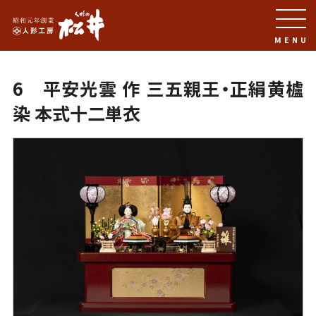
MENU
6 平安光雲 作 三五親王・正絹黄櫨
染 本式十二単衣