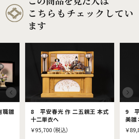
この商品を見た人は
こちらもチェックしてい
ます
有職雛
8 平安春光 作 二五親王 本式
9 
十二単衣へ
美雛
￥95,700（税込）
￥89