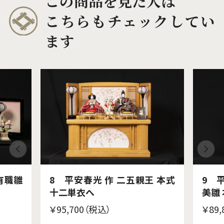
この商品を見た人は
こちらもチェックしてい
ます
有職雛
8 平安春光 作 二五親王 本式
9 
十二単衣へ
美雛
￥95,700（税込）
￥89