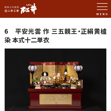
MENU
6 平安光雲 作 三五親王・正絹黄櫨
染 本式十二単衣