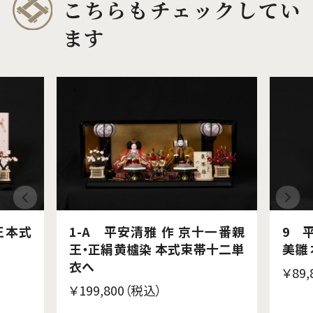
こちらもチェックしてい
ます
王本式
1-A 平安清雅 作 京十一番親
9 
王・正絹黄櫨染 本式束帯十二単
美雛
衣へ
￥89
￥199,800（税込）