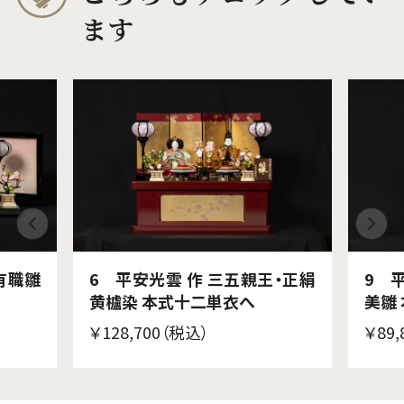
ます
有職雛
6 平安光雲 作 三五親王・正絹
9 
黄櫨染 本式十二単衣へ
美雛
￥128,700（税込）
￥89