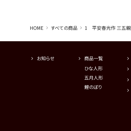
HOME
すべての商品
1 平安春光作 三五
お知らせ
商品一覧
ひな人形
五月人形
鯉のぼり