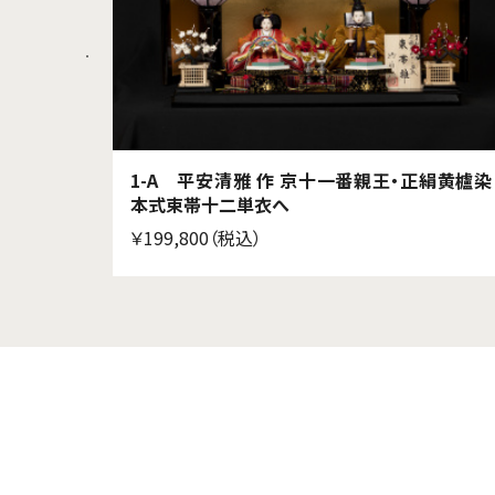
的工芸品
1-A 平安清雅 作 京十一番親王・正絹黄櫨染
本式束帯十二単衣へ
￥199,800（税込）