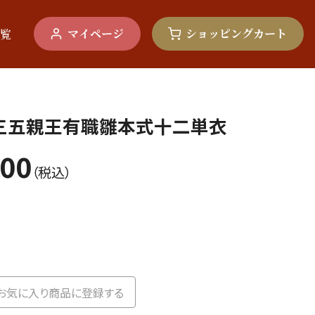
マイページ
ショッピングカート
覧
 三五親王有職雛本式十二単衣
800
（税込）
お気に入り商品に登録する