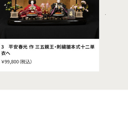
3 平安春光 作 三五親王・刺繍雛本式十二単
2 平
衣へ
￥95,8
￥99,800（税込）