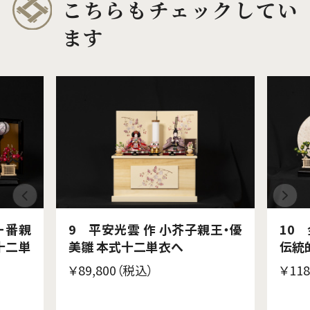
こちらもチェックしてい
ます
一番親
9 平安光雲 作 小芥子親王・優
10
十二単
美雛 本式十二単衣へ
伝統
￥89,800（税込）
￥118