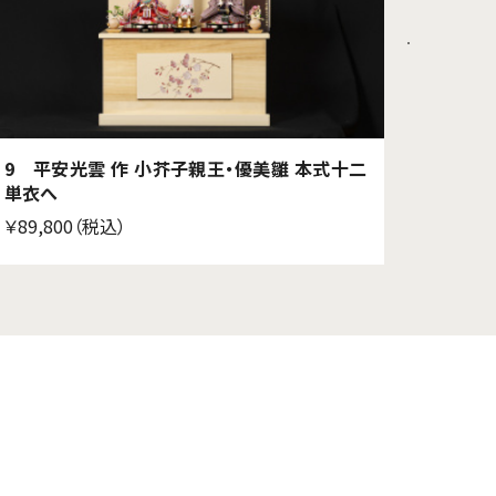
9 平安光雲 作 小芥子親王・優美雛 本式十二
8 平
単衣へ
￥95,7
￥89,800（税込）