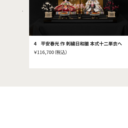
十二単衣
4 平安春光 作 刺繍日和雛 本式十二単衣へ
￥116,700（税込）